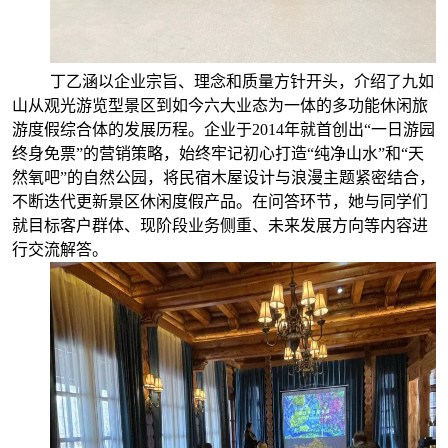
丁乙涵以企业宗旨、理念和质量方针开头，介绍了九如
山从观光游览型景区到如今六大业态为一体的多功能休闲旅
游度假综合体的发展历程。企业于
2014年就
首创出
“一日游园
终身免票”
的营销策略，始终牢记初心打造“纯净山水”和“天
然氧吧”的自然公园，将民宿木屋设计与浪漫主题紧密结合，
不断迭代更新景区休闲度假产品。在问答环节，她与同学们
就目标客户群体、现阶段业务侧重、未来发展方向等内容进
行交流解答。